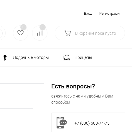
Вход
Регистрация
0
0
В корзине
пока
пусто
Лодочные моторы
Прицепы
Электротранспорт
Всё для туризма
Есть вопросы?
ка
Водоснабжение и полив
свяжитесь с нами удобным Вам
способом
лки
РАСПРОДАЖА
+7 (800) 600-74-75
Строительство и ремонт