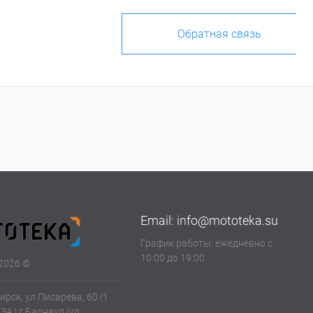
Обратная связь
Email:
info@mototeka.su
График работы: ежедневно с
10:00 до 19:00
2026 ©
ирск, ул Писарева, 60 (1
АЗА | г.Барнаул (ул.