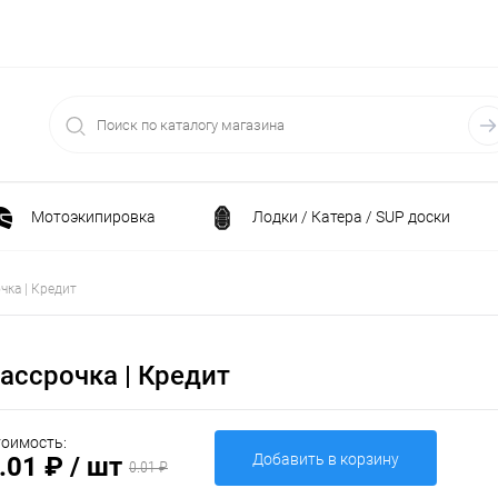
Мотоэкипировка
Лодки / Катера / SUP доски
Спортивные товары / Велосипеды / Самокаты
чка | Кредит
и
Генераторы и электростанции
Электрони
ассрочка | Кредит
Климатическая техника
Принадлежности для рыба
оимость:
Добавить в корзину
.01 ₽
/ шт
0.01 ₽
ние
Силовая техника
Станки