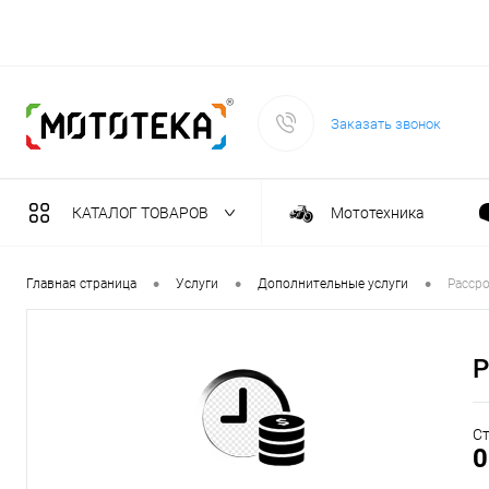
Заказать звонок
КАТАЛОГ ТОВАРОВ
Мототехника
Садовая техника
•
•
•
Главная страница
Услуги
Дополнительные услуги
Рассро
Масла и тех. жидкост
Р
Инструмент
Ст
0
Сварочное оборудова