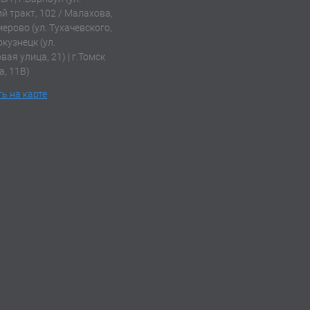
й тракт, 102 / Малахова,
емерово (ул. Тухачевского,
окузнецк (ул.
ая улица, 21) | г.Томск
а, 11В)
ь на карте