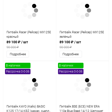
Питбайк Racer (Рейсер) MX125E
Питбайк Racer (Рейсер) MX125E
красный
зелёный
89 100 ₽
/ шт
89 100 ₽
/ шт
90 000 ₽
90 000 ₽
Подробнее
Подробнее
В наличии
В наличии
Рассрочка 0-0-36
Рассрочка 0-0-36
Питбайк KAYO (Кайо) BASIC
Питбайк BSE (БСЕ) NEW ERA
K125 17/14 KRZ (механ. сцепл.,
110e Blue Reed 14/12 (Автомат