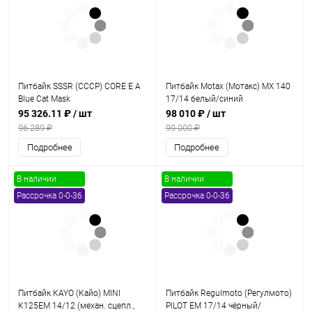
Питбайк SSSR (СССР) CORE E A
Питбайк Motax (Мотакс) MX 140
Blue Cat Mask
17/14 белый/синий
95 326.11 ₽
/ шт
98 010 ₽
/ шт
96 289 ₽
99 000 ₽
Подробнее
Подробнее
В наличии
В наличии
Рассрочка 0-0-36
Рассрочка 0-0-36
Питбайк KAYO (Кайо) MINI
Питбайк Regulmoto (Регулмото)
К125EM 14/12 (механ. сцепл.,
PILOT EM 17/14 чёрный/