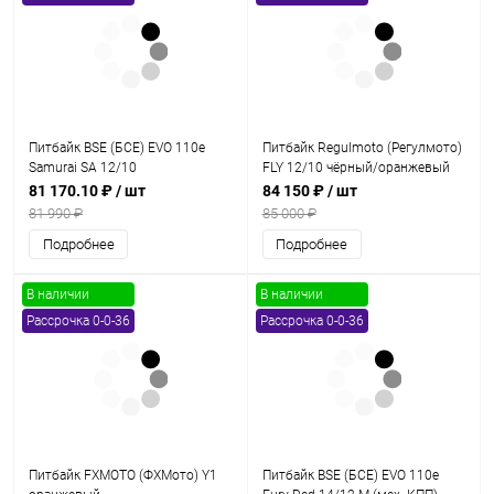
Питбайк BSE (БСЕ) EVO 110e
Питбайк Regulmoto (Регулмото)
Samurai SA 12/10
FLY 12/10 чёрный/оранжевый
(Полуавтоматическая КПП)
81 170.10 ₽
/ шт
84 150 ₽
/ шт
81 990 ₽
85 000 ₽
Подробнее
Подробнее
В наличии
В наличии
Рассрочка 0-0-36
Рассрочка 0-0-36
Питбайк FXMOTO (ФХМото) Y1
Питбайк BSE (БСЕ) EVO 110e