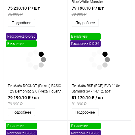
Blue White Monster
75 230.10 ₽
/ шт
79 190.10 ₽
/ шт
75 990 ₽
79 990 ₽
Подробнее
Подробнее
Рассрочка 0-0-36
В наличии
В наличии
Рассрочка 0-0-36
Питбайк ROCKOT (Рокот) BASIC
Питбайк BSE (БСЕ) EVO 110e
125 Demoniac 2.0 (механ. сцепл..
Samurai SA - 14/12. арт.
17/14)
B0EVCB045CHW3
79 190.10 ₽
/ шт
81 170.10 ₽
/ шт
79 990 ₽
81 990 ₽
Подробнее
Подробнее
В наличии
В наличии
Рассрочка 0-0-36
Рассрочка 0-0-36