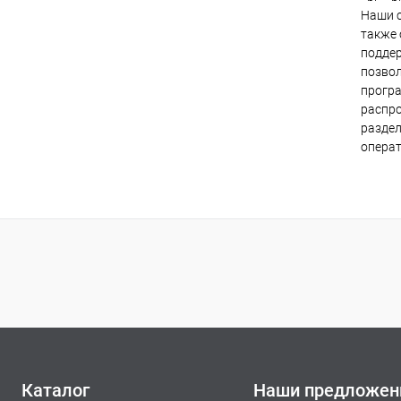
Наши с
также 
поддер
позвол
програ
распро
раздел
операт
Каталог
Наши предложен