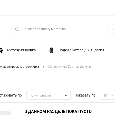
Мотоэкипировка
Лодки / Катера / SUP доски
Спортивные товары / Велосипеды / Самокаты
•
рные запросы мототехника
Мототехника Zuumav (Зуумав)
и
Генераторы и электростанции
Электрони
ртировать по:
Показать по:
популярности
30
Климатическая техника
Принадлежности для рыба
В ДАННОМ РАЗДЕЛЕ ПОКА ПУСТО
ние
Силовая техника
Станки