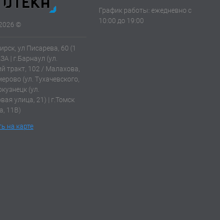
График работы: ежедневно с
10:00 до 19:00
2026 ©
ирск, ул Писарева, 60 (1
АЗА | г.Барнаул (ул.
й тракт, 102 / Малахова,
емерово (ул. Тухачевского,
окузнецк (ул.
ая улица, 21) | г.Томск
а, 11В)
ь на карте