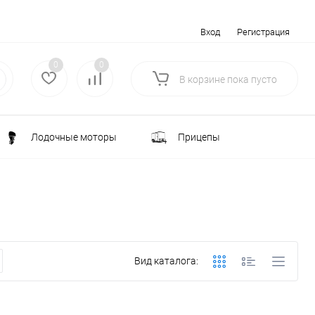
Вход
Регистрация
0
0
В корзине
пока
пусто
Лодочные моторы
Прицепы
Электротранспорт
Всё для туризма
ка
Водоснабжение и полив
Вид каталога:
лки
РАСПРОДАЖА
Строительство и ремонт