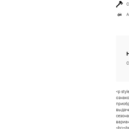
С
А
С
<p sty
ознако
приобр
выдачи
сезона
вариан
<br><br