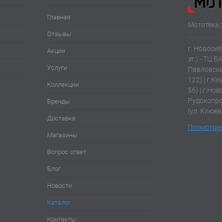
Главная
Мототека 
Отзывы
г. Новосиб
Акции
эт.) - ТЦ Б
Услуги
Павловски
122) | г.К
Коллекции
56) | г.Нов
Рудокопров
Бренды
(ул. Клюев
Доставка
Посмотрет
Магазины
Вопрос ответ
Блог
Новости
Каталог
Контакты