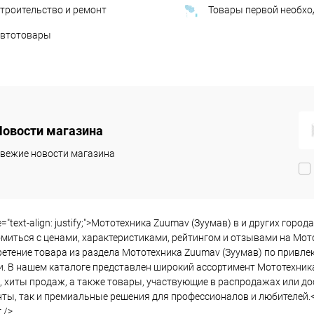
троительство и ремонт
Товары первой необх
втотовары
Новости магазина
вежие новости магазина
le="text-align: justify;">Мототехника Zuumav (Зуумав) в и других го
миться с ценами, характеристиками, рейтингом и отзывами на Мото
етение товара из раздела Мототехника Zuumav (Зуумав) по привлек
. В нашем каталоге представлен широкий ассортимент Мототехник
, хиты продаж, а также товары, участвующие в распродажах или до
ты, так и премиальные решения для профессионалов и любителей.<
 />