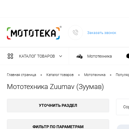
Заказать звонок
КАТАЛОГ ТОВАРОВ
Мототехника
Садовая техника
•
•
•
Главная страница
Каталог товаров
Мототехника
Популя
Мототехника Zuumav (Зуумав)
Масла и тех. жидкост
УТОЧНИТЬ РАЗДЕЛ
Со
Инструмент
Сварочное оборудова
ФИЛЬТР ПО ПАРАМЕТРАМ