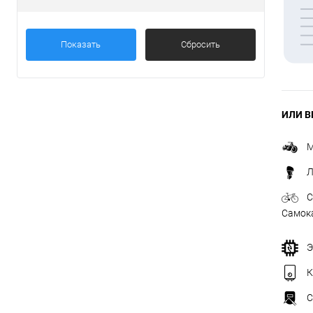
Товары первой необх
Показать
Сбросить
ИЛИ В
М
Л
С
Самок
Э
К
С