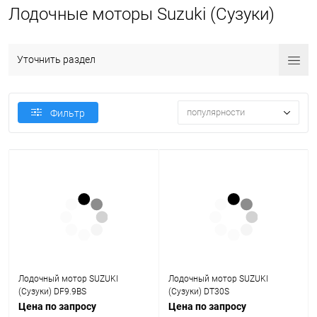
Лодочные моторы Suzuki (Сузуки)
Уточнить раздел
популярности
Фильтр
Лодочный мотор SUZUKI
Лодочный мотор SUZUKI
(Сузуки) DF9.9BS
(Сузуки) DT30S
Цена по запросу
Цена по запросу