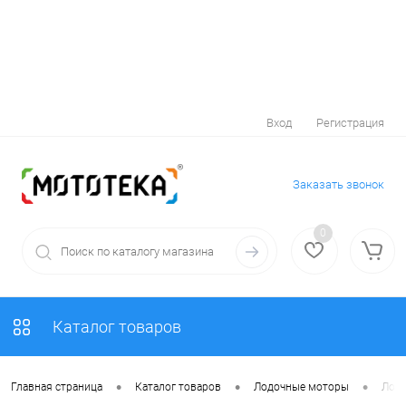
Вход
Регистрация
Заказать звонок
0
Каталог товаров
•
•
•
Главная страница
Каталог товаров
Лодочные моторы
Лодо