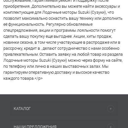
обслуживание, гарантийный ремонт и поддержку после
приобретения. Дополнительно вы можете найти аксессуары и
комплектующие для Лодочные моторы Suzuki (Сузуки), что
позволит максимально оснастить вашу технику или дополнить
её функциональность. Регулярно обновляемые
спецпредложения, акции и программы лояльности помогут
сделать вашу покупку еще выгоднее. Акции, хиты продаж,
новинки сезона, в том числе участвующие в распродаже или в
рассрочку, кредит в , делают сотрудничество с нами особенно
привлекательным. Оставить заявку на любой товар из раздела
Лодочные моторы Suzuki (Сузуки) можно через форму на сайте,
по телефону или лично в наших выставочных залах. Мы
гарантируем оперативную доставку и высокое качество
каждого товара.</p>
КАТАЛОГ
НАШИ ПРЕДЛОЖЕНИЯ