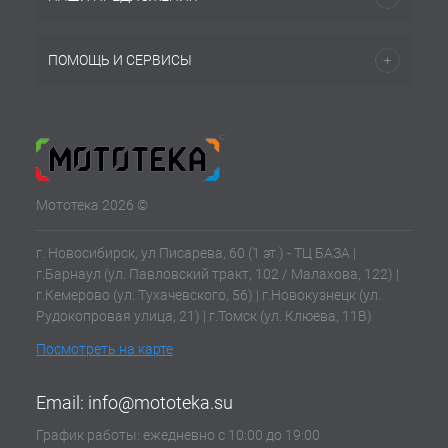
ПОМОЩЬ И СЕРВИСЫ
Мототека 2026 ©
г. Новосибирск, ул Писарева, 60 (1 эт.) - ТЦ БАЗА |
г.Барнаул (ул. Павловский тракт, 102 / Малахова, 122) |
г.Кемерово (ул. Тухачевского, 56) | г.Новокузнецк (ул.
Рудокопровая улица, 21) | г.Томск (ул. Клюева, 11В)
Посмотреть на карте
Email:
info@mototeka.su
График работы: ежедневно с 10:00 до 19:00