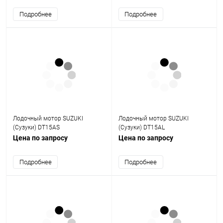
Подробнее
Подробнее
Лодочный мотор SUZUKI
Лодочный мотор SUZUKI
(Сузуки) DT15AS
(Сузуки) DT15AL
Цена по запросу
Цена по запросу
Подробнее
Подробнее