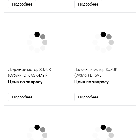
Подробнее
Подробнее
Лодочный мотор SUZUKI
Лодочный мотор SUZUKI
(Сузуки) DF6AS белый
(Сузуки) DF5AL
Цена по запросу
Цена по запросу
Подробнее
Подробнее