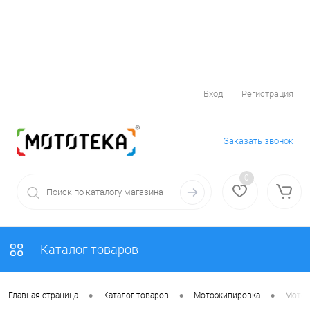
Вход
Регистрация
Заказать звонок
0
Каталог товаров
•
•
•
Главная страница
Каталог товаров
Мотоэкипировка
Мотоо