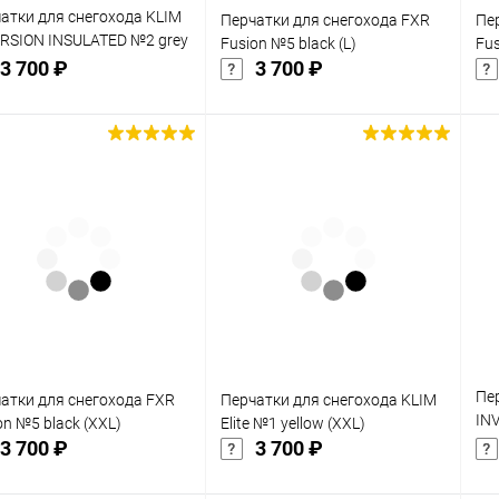
атки для снегохода KLIM
Перчатки для снегохода FXR
Пе
RSION INSULATED №2 grey
Fusion №5 black (L)
Fus
3 700 ₽
3 700 ₽
Подписаться
Подписаться
упить в 1
Сравнение
Купить в 1
Сравнение
клик
кли
 избранное
В избранное
Недоступно
Недоступно
Пе
атки для снегохода FXR
Перчатки для снегохода KLIM
IN
on №5 black (XXL)
Elite №1 yellow (XXL)
(L)
3 700 ₽
3 700 ₽