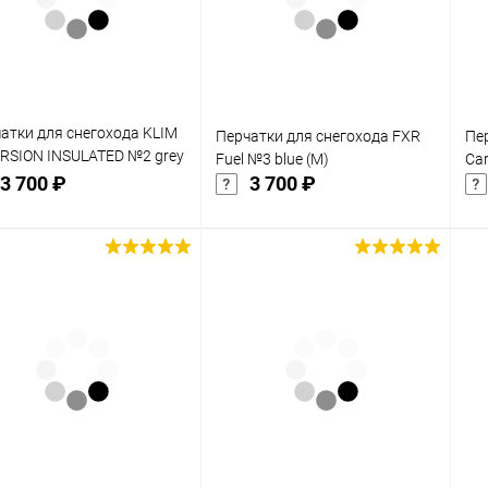
 избранное
В избранное
Недоступно
Недоступно
атки для снегохода KLIM
Перчатки для снегохода FXR
Пе
RSION INSULATED №2 grey
Fuel №3 blue (M)
Car
)
3 700 ₽
3 700 ₽
Подписаться
Подписаться
упить в 1
Сравнение
Купить в 1
Сравнение
клик
кли
 избранное
В избранное
Недоступно
Недоступно