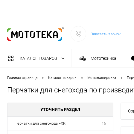
Заказать звонок
КАТАЛОГ ТОВАРОВ
Мототехника
Садовая техника
•
•
•
Главная страница
Каталог товаров
Мотоэкипировка
Пер
Перчатки для снегохода по производ
Масла и тех. жидкост
УТОЧНИТЬ РАЗДЕЛ
Со
Инструмент
Перчатки для снегохода FXR
16
Сварочное оборудова