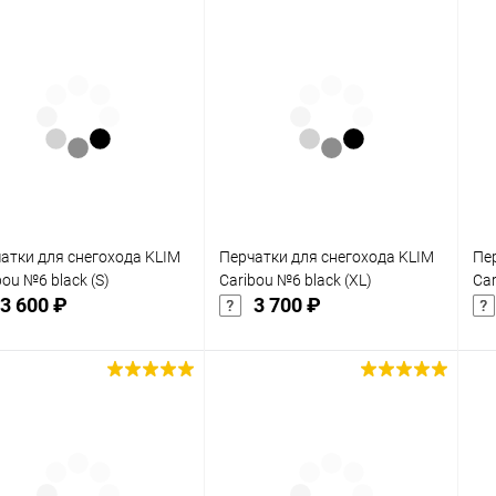
одимости
Запчасти
Автотовары
атки для снегохода KLIM
Перчатки для снегохода KLIM
Пе
bou №6 black (S)
Caribou №6 black (XL)
Car
3 600 ₽
3 700 ₽
Подписаться
Подписаться
упить в 1
Сравнение
Купить в 1
Сравнение
клик
кли