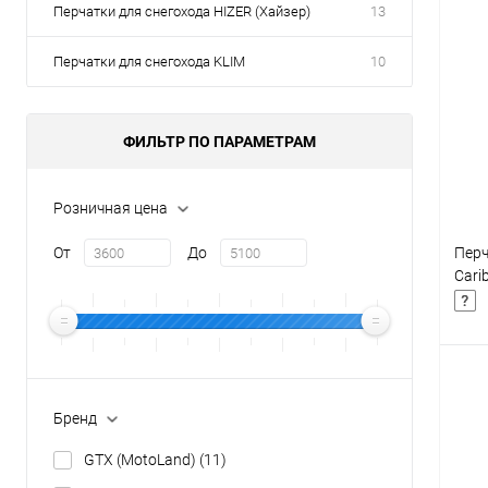
Перчатки для снегохода HIZER (Хайзер)
13
Товары первой необх
Перчатки для снегохода KLIM
10
ФИЛЬТР ПО ПАРАМЕТРАМ
Розничная цена
От
До
Перч
Cari
Бренд
К
GTX (MotoLand)
(11)
клик