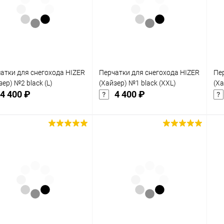
клик
кли
 избранное
В избранное
Недоступно
Недоступно
атки для снегохода HIZER
Перчатки для снегохода HIZER
Пе
зер) №2 black (L)
(Хайзер) №1 black (XXL)
(Ха
4 400 ₽
4 400 ₽
Подписаться
Подписаться
упить в 1
Сравнение
Купить в 1
Сравнение
клик
кли
 избранное
В избранное
Недоступно
Недоступно