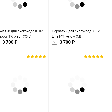
В избранное
В избранное
Недоступно
Недоступно
рчатки для снегохода KLIM
Перчатки для снегохода KLIM
ibou №6 black (XXL)
Elite №1 yellow (M)
3 700 ₽
3 700 ₽
Подписаться
Подписаться
Купить в 1
Сравнение
Купить в 1
Сравнение
к
клик
В избранное
В избранное
Недоступно
Недоступно