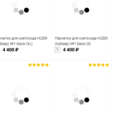
к
клик
В избранное
В избранное
Недоступно
Недоступно
рчатки для снегохода HIZER
Перчатки для снегохода HIZER
йзер) №1 black (XL)
(Хайзер) №1 black (S)
4 400 ₽
4 400 ₽
Подписаться
Подписаться
Купить в 1
Сравнение
Купить в 1
Сравнение
к
клик
В избранное
В избранное
Недоступно
Недоступно