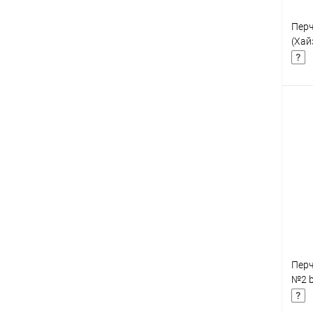
Перч
(Хай
К
клик
В
Перч
№2 b