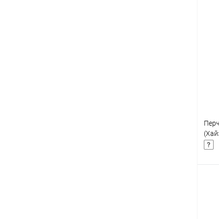
К
клик
В
Перч
(Хай
К