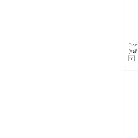
клик
В
Перч
(Хай
К
клик
В