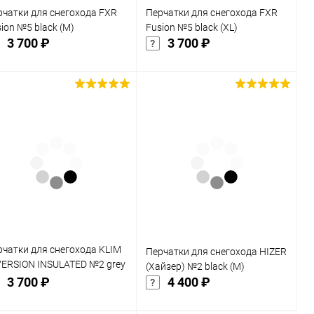
рчатки для снегохода FXR
Перчатки для снегохода FXR
ion №5 black (M)
Fusion №5 black (XL)
3 700 ₽
3 700 ₽
Подписаться
Подписаться
Купить в 1
Сравнение
Купить в 1
Сравнение
к
клик
В избранное
В избранное
Недоступно
Недоступно
рчатки для снегохода KLIM
Перчатки для снегохода HIZER
VERSION INSULATED №2 grey
(Хайзер) №2 black (M)
3 700 ₽
4 400 ₽