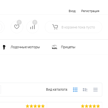
Вход
Регистрация
0
0
В корзине
пока
пусто
Лодочные моторы
Прицепы
Электротранспорт
Всё для туризма
ка
Водоснабжение и полив
Вид каталога:
лки
РАСПРОДАЖА
Строительство и ремонт