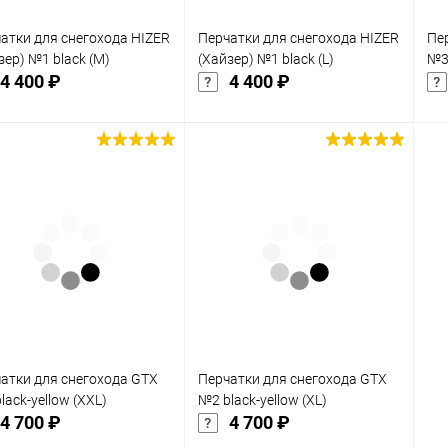
атки для снегохода HIZER
Перчатки для снегохода HIZER
Пе
зер) №1 black (M)
(Хайзер) №1 black (L)
№3 
4 400 ₽
4 400 ₽
Подписаться
Подписаться
упить в 1
Сравнение
Купить в 1
Сравнение
клик
кли
 избранное
В избранное
Недоступно
Недоступно
атки для снегохода GTX
Перчатки для снегохода GTX
lack-yellow (XXL)
№2 black-yellow (XL)
4 700 ₽
4 700 ₽