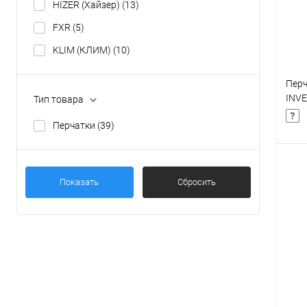
HIZER (Хайзер)
(13)
В
FXR
(5)
KLIM (КЛИМ)
(10)
Перч
INVE
Тип товара
(XXL
Перчатки
(39)
Показать
Сбросить
К
клик
В