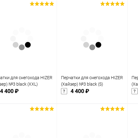
Подписаться
Подписаться
упить в 1
Сравнение
Купить в 1
Сравнение
клик
кли
 избранное
В избранное
Недоступно
Недоступно
атки для снегохода HIZER
Перчатки для снегохода HIZER
Пе
зер) №3 black (XXL)
(Хайзер) №3 black (S)
(Ха
4 400 ₽
4 400 ₽
Подписаться
Подписаться
упить в 1
Сравнение
Купить в 1
Сравнение