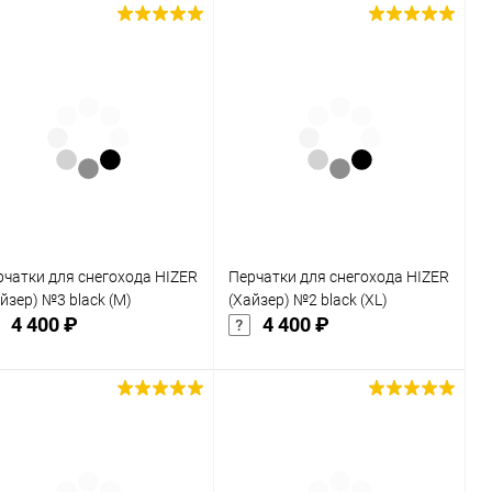
Подписаться
Подписаться
Купить в 1
Сравнение
Купить в 1
Сравнение
к
клик
В избранное
В избранное
Недоступно
Недоступно
рчатки для снегохода HIZER
Перчатки для снегохода HIZER
йзер) №3 black (M)
(Хайзер) №2 black (XL)
4 400 ₽
4 400 ₽
Подписаться
Подписаться
Купить в 1
Сравнение
Купить в 1
Сравнение