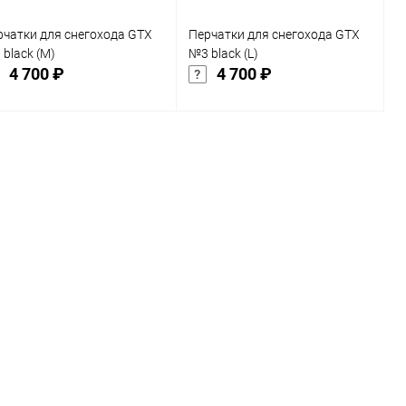
рчатки для снегохода GTX
Перчатки для снегохода GTX
black (M)
№3 black (L)
4 700 ₽
4 700 ₽
Подписаться
Подписаться
Купить в 1
Сравнение
Купить в 1
Сравнение
к
клик
В избранное
В избранное
Недоступно
Недоступно