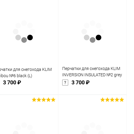
Перчатки для снегохода KLIM
рчатки для снегохода KLIM
INVERSION INSULATED №2 grey
ibou №6 black (L)
(XL)
3 700 ₽
3 700 ₽
Подписаться
Подписаться
Купить в 1
Сравнение
Купить в 1
Сравнение
к
клик