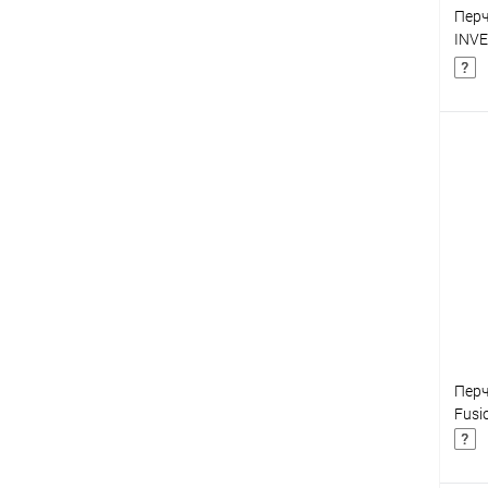
Перч
INVE
(M)
К
клик
В
Перч
Fusi