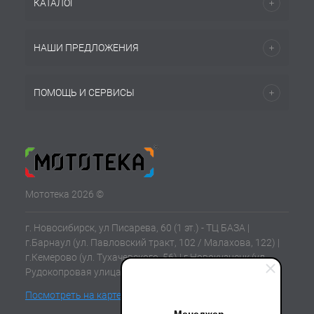
КАТАЛОГ
НАШИ ПРЕДЛОЖЕНИЯ
ПОМОЩЬ И СЕРВИСЫ
Мототека 2026 ©
г. Новосибирск, ул Писарева, 60 (1 эт.) - ТЦ БАЗА |
г.Барнаул (ул. Павловский тракт, 102 / Малахова, 122) |
г.Кемерово (ул. Тухачевского, 56) | г.Новокузнецк (ул.
Рудокопровая улица, 21) | г.Томск (ул. Клюева, 11В)
Посмотреть на карте
Менеджер