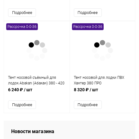
tonna серый
Подробнее
Подробнее
Рассрочка 0-0-36
Рассрочка 0-0-36
Тент носовой съёмный для
Тент носовой для лодки ПВХ
лодок Abakan (Абакан) 380 - 420
Хантер 380 ПРО
jet
6 240 ₽
/ шт
8 320 ₽
/ шт
Подробнее
Подробнее
Новости магазина