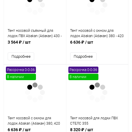
Тент носовой съёмный для
Тент носовой с окном для
лодок ПВХ Abakan (Абакан) 430 -
лодок Abakan (Абакан) 380 - 420
480 jet
JET красный
3 564 ₽
/ шт
6 636 ₽
/ шт
Подробнее
Подробнее
Рассрочка 0-0-36
Рассрочка 0-0-36
В наличии
В наличии
Тент носовой с окном для
Тент носовой для лодки ПВХ
лодок Abakan (Абакан) 380, 420
СТЕЛС 355
JET / Allaska (Аляска) 470, 520
6 636 ₽
/ шт
8 320 ₽
/ шт