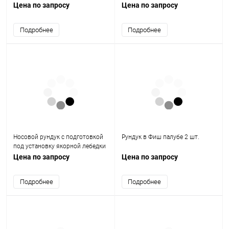
установку сидений в кокпите 2
Navix R43
Цена по запросу
Цена по запросу
шт
Подробнее
Подробнее
Носовой рундук с подготовкой
Рундук в Фиш палубе 2 шт.
под установку якорной лебедки
Цена по запросу
Цена по запросу
Подробнее
Подробнее