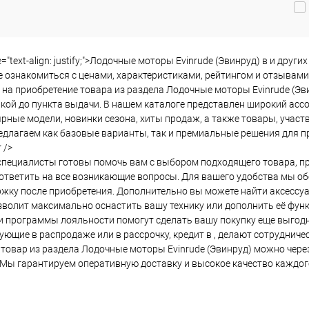
 избранное
Недоступно
le="text-align: justify;">Лодочные моторы Evinrude (Эвинруд) в и др
 ознакомиться с ценами, характеристиками, рейтингом и отзывами 
 на приобретение товара из раздела Лодочные моторы Evinrude (Эв
кой до пункта выдачи. В нашем каталоге представлен широкий асс
рные модели, новинки сезона, хиты продаж, а также товары, участв
длагаем как базовые варианты, так и премиальные решения для пр
 />
пециалисты готовы помочь вам с выбором подходящего товара, пр
ответить на все возникающие вопросы. Для вашего удобства мы о
жку после приобретения. Дополнительно вы можете найти аксессуа
зволит максимально оснастить вашу технику или дополнить её фу
и программы лояльности помогут сделать вашу покупку еще выгодне
ующие в распродаже или в рассрочку, кредит в , делают сотруднич
товар из раздела Лодочные моторы Evinrude (Эвинруд) можно через
 Мы гарантируем оперативную доставку и высокое качество каждог