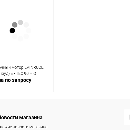
одимости
Запчасти
Автотовары
очный мотор EVINRUDE
нруд) E - TEC 90 H.O.
а по запросу
Запросить цену
Новости магазина
вежие новости магазина
упить в 1
Сравнение