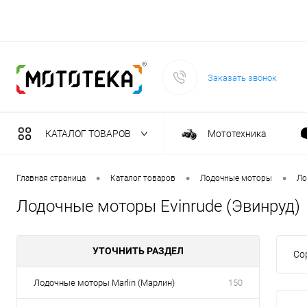
Заказать звонок
КАТАЛОГ ТОВАРОВ
Мототехника
Садовая техника
•
•
•
Главная страница
Каталог товаров
Лодочные моторы
Ло
Лодочные моторы Evinrude (Эвинруд)
Масла и тех. жидкост
УТОЧНИТЬ РАЗДЕЛ
Со
Инструмент
Лодочные моторы Marlin (Марлин)
150
Сварочное оборудова