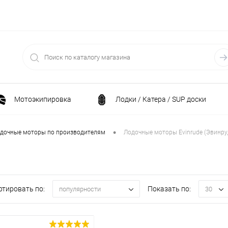
Мотоэкипировка
Лодки / Катера / SUP доски
Спортивные товары / Велосипеды / Самокаты
•
дочные моторы по производителям
Лодочные моторы Evinrude (Эвинру
и
Генераторы и электростанции
Электрони
ртировать по:
Показать по:
популярности
30
Климатическая техника
Принадлежности для рыба
ние
Силовая техника
Станки