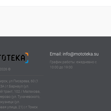
Email:
info@mototeka.su
График работы: ежедневно с
10:00 до 19:00
2026 ©
ирск, ул Писарева, 60 (1
АЗА | г.Барнаул (ул.
й тракт, 102 / Малахова,
емерово (ул. Тухачевского,
окузнецк (ул.
ая улица, 21) | г.Томск