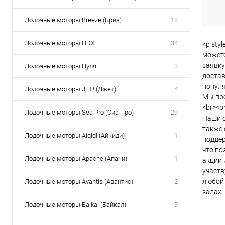
клик
Лодочные моторы Breeze (Бриз)
18
В
Лодочные моторы HDX
34
<p sty
можете
заявку
Лодочные моторы Пуля
3
достав
популя
Лодочные моторы JET! (Джет)
4
Мы пре
<br><br
Лодочные моторы Sea Pro (Сиа Про)
29
Наши с
также 
Лодочные моторы Aiqidi (Айкиди)
1
поддер
что по
Лодочные моторы Apache (Апачи)
1
акции 
участв
любой 
Лодочные моторы Avantis (Авантис)
2
залах.
Лодочные моторы Baikal (Байкал)
9