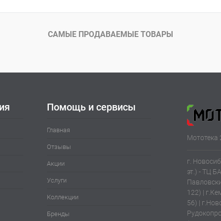
САМЫЕ ПРОДАВАЕМЫЕ ТОВАРЫ
ия
Помощь и сервисы
Главная
Мототека 
Отзывы
г. Новосиб
Акции
эт.) - ТЦ Б
Услуги
Павловски
122) | г.К
Коллекции
56) | г.Нов
Рудокопров
Бренды