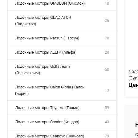
Лодочные моторы OMOLON (Омолон)
18
Товары первой необх
Лодочные моторы GLADIATOR
26
(Гладиатор)
Лодочные моторы Parsun (Парсун)
70
Лодочные моторы ALLFA (Альфа)
28
Лодочные моторы Golfstream
60
Лод
(Гольфстрим)
(Эви
Цен
Лодочные моторы Calon Gloria (Калон
13
Глория)
Лодочные моторы Toyama (Тояма)
39
Лодочные моторы Condor (Кондор)
43
С
К
Лодочные моторы Seanovo (Сеаново)
79