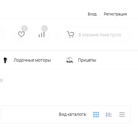
Вход
Регистрация
0
0
В корзине
пока
пусто
Лодочные моторы
Прицепы
Электротранспорт
Всё для туризма
д)
ка
Водоснабжение и полив
Вид каталога:
лки
РАСПРОДАЖА
Строительство и ремонт