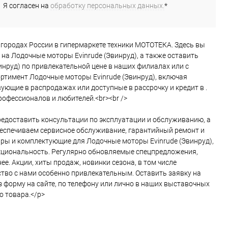
Я согласен на
обработку персональных данных.
*
угих городах России в гипермаркете техники МОТОТЕКА. Здесь вы
на Лодочные моторы Evinrude (Эвинруд), а также оставить
инруд) по привлекательной цене в наших филиалах или с
ортимент Лодочные моторы Evinrude (Эвинруд), включая
ующие в распродажах или доступные в рассрочку и кредит в .
офессионалов и любителей.<br><br />
едоставить консультации по эксплуатации и обслуживанию, а
беспечиваем сервисное обслуживание, гарантийный ремонт и
ры и комплектующие для Лодочные моторы Evinrude (Эвинруд),
нкциональность. Регулярно обновляемые спецпредложения,
е. Акции, хиты продаж, новинки сезона, в том числе
ество с нами особенно привлекательным. Оставить заявку на
 форму на сайте, по телефону или лично в наших выставочных
о товара.</p>