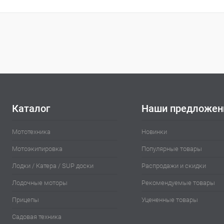
Каталог
Наши предложен
Мототехника
Новинки
Мотоэкипировка
Популярные товары
Лодки / Катера / SUP доски
Распродажи и скидки
Лодочные моторы
Рекомендуемые товары
Прицепы
Уцененные товары
Садовая техника