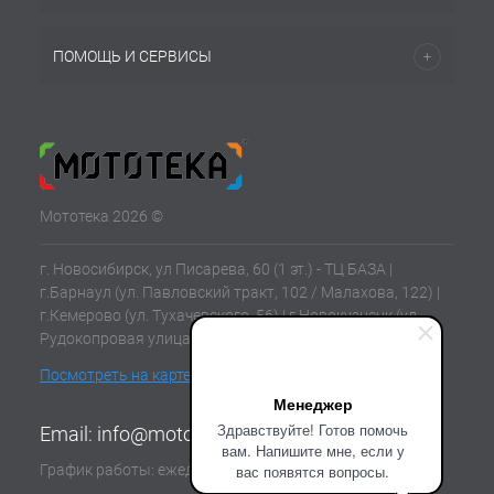
ПОМОЩЬ И СЕРВИСЫ
Мототека 2026 ©
г. Новосибирск, ул Писарева, 60 (1 эт.) - ТЦ БАЗА |
г.Барнаул (ул. Павловский тракт, 102 / Малахова, 122) |
г.Кемерово (ул. Тухачевского, 56) | г.Новокузнецк (ул.
Рудокопровая улица, 21) | г.Томск (ул. Клюева, 11В)
Посмотреть на карте
Менеджер
Здравствуйте! Готов помочь
Email:
info@mototeka.su
вам. Напишите мне, если у
График работы: ежедневно с 10:00 до 19:00
вас появятся вопросы.