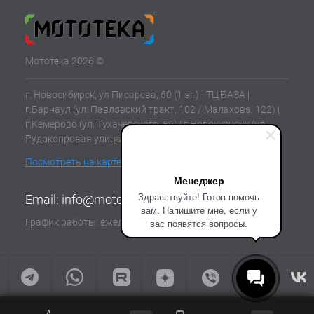
Мототека 2026 ©
г. Новосибирск, ул Писарева, 60 (1 эт.) - ТЦ БАЗА |
г.Барнаул (ул. Павловский тракт, 102 / Малахова, 122) |
г.Кемерово (ул. Тухачевского, 56) | г.Новокузнецк (ул.
Рудокопровая улица, 21) | г.Томск (ул. Клюева, 11В)
Посмотреть на карте
Менеджер
Здравствуйте! Готов помочь
Email:
info@mototeka.su
вам. Напишите мне, если у
График работы: ежедневно с 10:00 до 19:00
вас появятся вопросы.