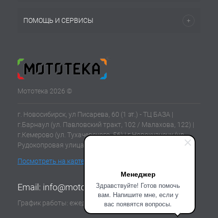
ПОМОЩЬ И СЕРВИСЫ
Мототека 2026 ©
г. Новосибирск, ул Писарева, 60 (1 эт.) - ТЦ БАЗА |
г.Барнаул (ул. Павловский тракт, 102 / Малахова, 122) |
г.Кемерово (ул. Тухачевского, 56) | г.Новокузнецк (ул.
Рудокопровая улица, 21) | г.Томск (ул. Клюева, 11В)
Посмотреть на карте
Менеджер
Здравствуйте! Готов помочь
Email:
info@mototeka.su
вам. Напишите мне, если у
График работы: ежедневно с 10:00 до 19:00
вас появятся вопросы.