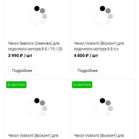
Чехол Seanovo (Сеаново) для
Чехол Voskont (Восконт) для
лодочного мотора 9.9 / 15 / 20
лодочного мотора 9.9 л.с.
л.с. зеленый
(15/20)
3 990 ₽
/ шт
4 800 ₽
/ шт
Подробнее
Подробнее
В наличии
В наличии
Чехол Voskont (Восконт) для
Чехол Voskont (Восконт) для