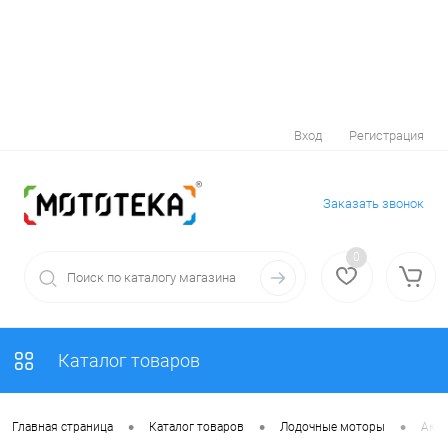
Вход
Регистрация
Заказать звонок
0
Каталог товаров
•
•
•
Главная страница
Каталог товаров
Лодочные моторы
Аксе