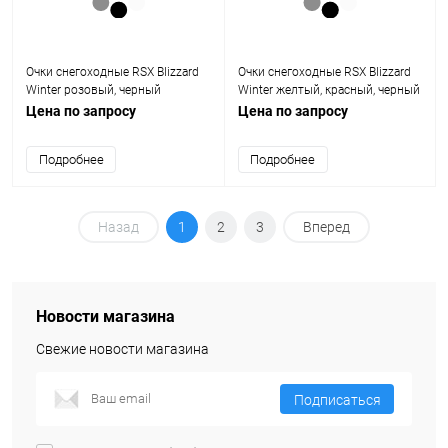
Очки снегоходные RSX Blizzard
Очки снегоходные RSX Blizzard
Winter розовый, черный
Winter желтый, красный, черный
двойное прозрачное стекло,
прозрачное стекло, унив.
Цена по запросу
Цена по запросу
унив.
Подробнее
Подробнее
Назад
1
2
3
Вперед
Новости магазина
Свежие новости магазина
Подписаться