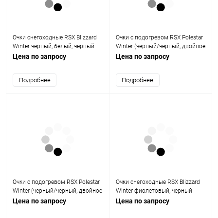
Очки снегоходные RSX Blizzard
Очки с подогревом RSX Polestar
Winter черный, белый, черный
Winter (черный/черный, двойное
двойное прозрачное стекло,
прозрачное стекло, без
Цена по запросу
Цена по запросу
унив.
аккумулятора)
Подробнее
Подробнее
Очки с подогревом RSX Polestar
Очки снегоходные RSX Blizzard
Winter (черный/черный, двойное
Winter фиолетовый, черный
розовое стекло, без
двойное прозрачное стекло,
Цена по запросу
Цена по запросу
аккумулятора)
унив.