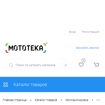
Вход
Регистрация
Заказать звонок
0
Каталог товаров
•
•
•
Главная страница
Каталог товаров
Мотоэкипировка
Мотоо