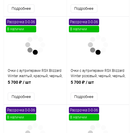
Подробнее
Подробнее
Рассрочка 0-0-36
Рассрочка 0-0-36
В наличии
В наличии
Очки с аутригерами RSX Blizzard
Очки с аутригерами RSX Blizzard
Winter желтый, красный, черный,
Winter розовый, черный, черный,
двойная прозрачная линза
двойная прозрачная линза
5 700 ₽
/ шт
5 700 ₽
/ шт
Подробнее
Подробнее
Рассрочка 0-0-36
Рассрочка 0-0-36
В наличии
В наличии