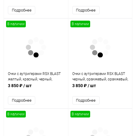
Подробнее
Подробнее
В наличии
В наличии
Очки с аутригерами RSX BLAST
Очки с аутригерами RSX BLAST
желтый, красный, черный,
черный, оранжевый, оранжевый,
прозрачная линза
прозрачная линза
3 850 ₽
/ шт
3 850 ₽
/ шт
Подробнее
Подробнее
В наличии
В наличии