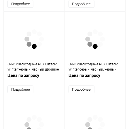
Подробнее
Подробнее
Очки снегоходные RSX Blizzard
Очки снегоходные RSX Blizzard
Winter черный, черный двойное
Winter серый, черный, черный
синее зеркальное стекло, унив.
двойное желтое стекло, унив.
Цена по запросу
Цена по запросу
Подробнее
Подробнее