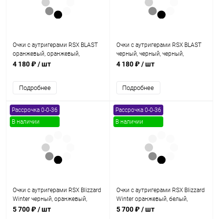
Очки с аутригерами RSX BLAST
Очки с аутригерами RSX BLAST
оранжевый, оранжевый,
черный, черный, черный,
оранжевый, зеркально-желтая
зеркально-серая линза
4 180 ₽
/ шт
4 180 ₽
/ шт
линза
Подробнее
Подробнее
Рассрочка 0-0-36
Рассрочка 0-0-36
В наличии
В наличии
Очки с аутригерами RSX Blizzard
Очки с аутригерами RSX Blizzard
Winter черный, оранжевый,
Winter оранжевый, белый,
оранжевый, двойная желтая
оранжевый, двойная
5 700 ₽
/ шт
5 700 ₽
/ шт
линза
прозрачная линза