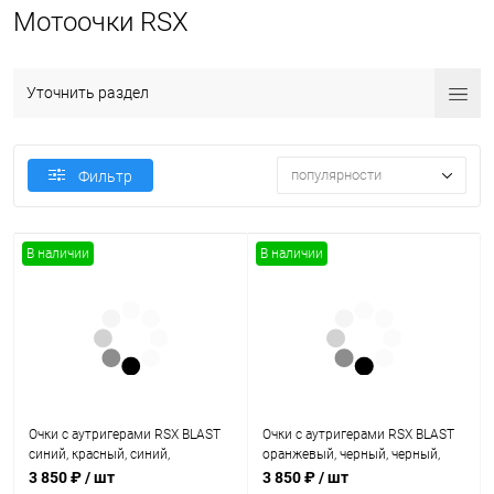
Мотоочки RSX
Уточнить раздел
популярности
Фильтр
В наличии
В наличии
Очки с аутригерами RSX BLAST
Очки с аутригерами RSX BLAST
синий, красный, синий,
оранжевый, черный, черный,
прозрачная линза
прозрачная линза
3 850 ₽
/ шт
3 850 ₽
/ шт