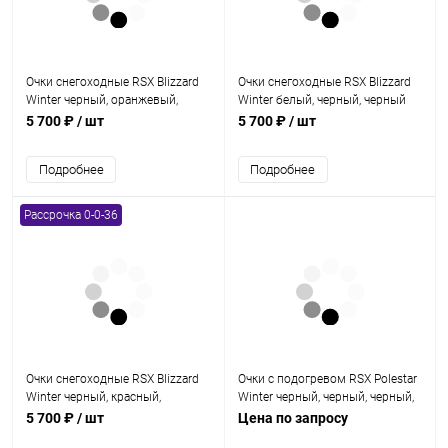
Очки снегоходные RSX Blizzard
Очки снегоходные RSX Blizzard
Winter черный, оранжевый,
Winter белый, черный, черный
оранжевый двойное желтое
двойное желтое стекло, унив.
5 700 ₽
/ шт
5 700 ₽
/ шт
стекло, унив.
Подробнее
Подробнее
Рассрочка 0-0-36
Очки снегоходные RSX Blizzard
Очки с подогревом RSX Polestar
Winter черный, красный,
Winter черный, черный, черный,
красный двойное желтое
двойная прозрачная линза
5 700 ₽
/ шт
Цена по запросу
стекло, унив.