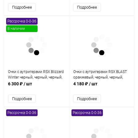
Подробнее
Подробнее
Рассрочка 0-0-36
В наличии
Очки с аутригерами RSX Blizzard
Очки с аутригерами RSX BLAST
Winter черный, черный, черный,
оранжевый, черный, черный,
зеркально-желтая линза
зеркально-желтая линза
6 300 ₽
/ шт
4 180 ₽
/ шт
Подробнее
Подробнее
Рассрочка 0-0-36
Рассрочка 0-0-36