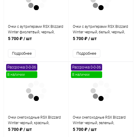
Очки с аутригерами RSX Blizzard
Очки с аутригерами RSX Blizzard
Winter фиолетвый, черный,
Winter черный, белый, черный,
черный, двойная прозрачная
двойная прозрачная линза
5 700 ₽
/ шт
5 700 ₽
/ шт
линза
Подробнее
Подробнее
Рассрочка 0-0-36
Рассрочка 0-0-36
В наличии
В наличии
Очки снегоходные RSX Blizzard
Очки снегоходные RSX Blizzard
Winter черный, красный,
Winter черный, зеленый,
красный двойное прозрачное
зеленый двойное желтое
5 700 ₽
/ шт
5 700 ₽
/ шт
стекло, унив.
стекло, унив.