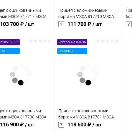
еп с оцинкованными
Прицеп с алюминиевыми
Пр
тами МЗСА 817717 МЗСА
бортами МЗСА 817710 МЗСА
бо
17 022
817710 034
81
103 700 ₽
111 700 ₽
/ шт
/ шт
очка 0-0-36
Рассрочка 0-0-36
В корзину
В корзину
нка
Новинка
упить в 1
Сравнение
Купить в 1
Сравнение
клик
кли
 избранное
В наличии
В избранное
В наличии
еп с оцинкованными
Прицеп с оцинкованными
тами МЗСА 817730 МЗСА
бортами МЗСА 817701 МЗСА
30 022
817701 026
116 900 ₽
118 600 ₽
/ шт
/ шт