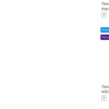
Приц
бор
8177
Нови
Расср
К
клик
В
Приц
МЗС
101