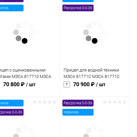
инка
Рассрочка 0-0-36
ицеп с оцинкованными
Прицеп для водной техники
ртами МЗСА 817710 МЗСА
МЗСА 81771С МЗСА 81771С
7710 022
014
70 800 ₽
70 900 ₽
/ шт
/ шт
инка
Рассрочка 0-0-36
В корзину
В корзину
срочка 0-0-36
Новинка
Купить в 1
Сравнение
Купить в 1
Сравнение
к
клик