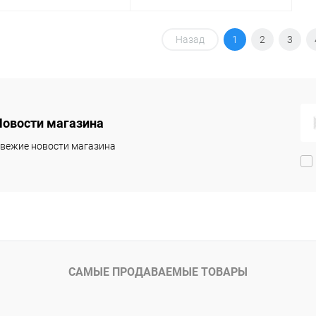
В корзину
В корзину
Назад
1
2
3
упить в 1
Сравнение
Купить в 1
Сравнение
клик
 избранное
В наличии
В избранное
В наличии
Новости магазина
вежие новости магазина
САМЫЕ ПРОДАВАЕМЫЕ ТОВАРЫ