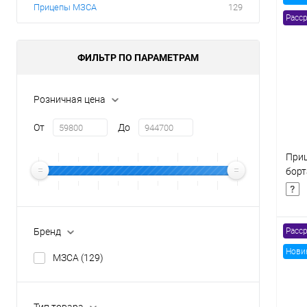
Прицепы МЗСА
129
Расср
Товары первой необх
ФИЛЬТР ПО ПАРАМЕТРАМ
Розничная цена
От
До
Приц
бор
8177
Бренд
Расср
Нови
МЗСА
(129)
К
клик
Тип товара