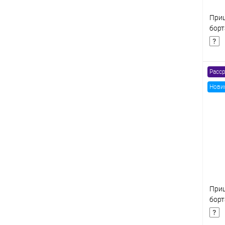
Приц
бор
8177
Расср
Нови
К
клик
В
Приц
бор
8177