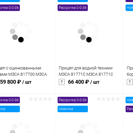
очка 0-0-36
Рассрочка 0-0-36
Нов
одимости
Запчасти
Автотовары
еп с оцинкованными
Прицеп для водной техники
Пр
тами МЗСА 817700 МЗСА
МЗСА 81771С МЗСА 81771С
бо
00 002
012
81
59 800 ₽
66 400 ₽
/ шт
/ шт
очка 0-0-36
Рассрочка 0-0-36
Нов
В корзину
В корзину
нка
Новинка
Рас
упить в 1
Сравнение
Купить в 1
Сравнение
клик
кли