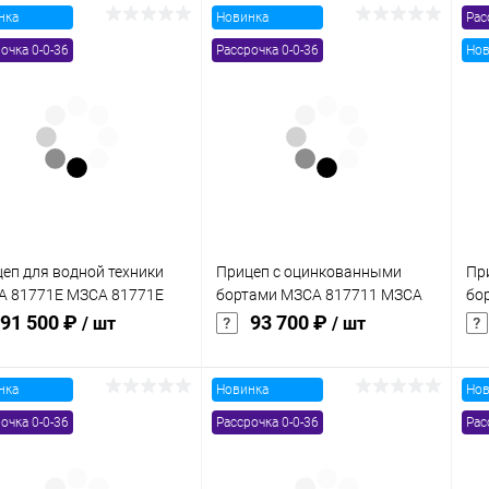
нка
Новинка
Рас
В корзину
В корзину
очка 0-0-36
Рассрочка 0-0-36
Нов
упить в 1
Сравнение
Купить в 1
Сравнение
клик
кли
 избранное
В наличии
В избранное
В наличии
еп для водной техники
Прицеп с оцинкованными
Пр
А 81771E МЗСА 81771E
бортами МЗСА 817711 МЗСА
бо
817711 022
81
91 500 ₽
93 700 ₽
/ шт
/ шт
нка
Новинка
Нов
В корзину
В корзину
очка 0-0-36
Рассрочка 0-0-36
Рас
упить в 1
Сравнение
Купить в 1
Сравнение