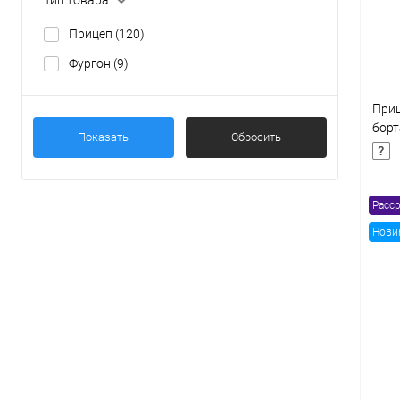
В
Прицеп
(120)
Фургон
(9)
Приц
бор
Показать
Сбросить
8177
Расср
Нови
К
клик
В