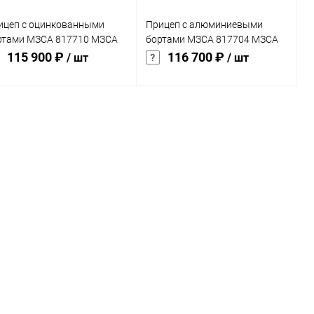
ицеп с оцинкованными
Прицеп с алюминиевыми
ртами МЗСА 817710 МЗСА
бортами МЗСА 817704 МЗСА
7710 026
817704 032
115 900 ₽
116 700 ₽
/ шт
/ шт
В корзину
В корзину
Купить в 1
Сравнение
Купить в 1
Сравнение
к
клик
В избранное
В наличии
В избранное
В наличии