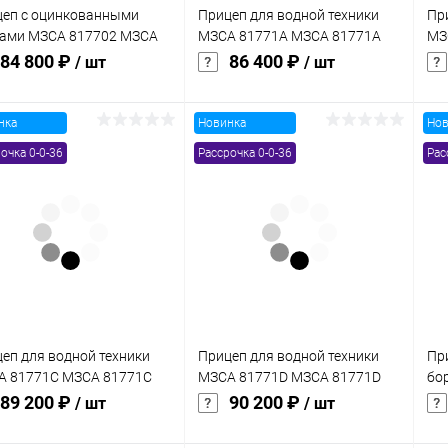
еп с оцинкованными
Прицеп для водной техники
Пр
тами МЗСА 817702 МЗСА
МЗСА 81771А МЗСА 81771А
МЗ
02 022
101
10
84 800 ₽
86 400 ₽
/ шт
/ шт
нка
Новинка
Нов
В корзину
В корзину
очка 0-0-36
Рассрочка 0-0-36
Рас
упить в 1
Сравнение
Купить в 1
Сравнение
клик
кли
 избранное
В наличии
В избранное
В наличии
еп для водной техники
Прицеп для водной техники
Пр
А 81771C МЗСА 81771C
МЗСА 81771D МЗСА 81771D
бо
101
81
89 200 ₽
90 200 ₽
/ шт
/ шт