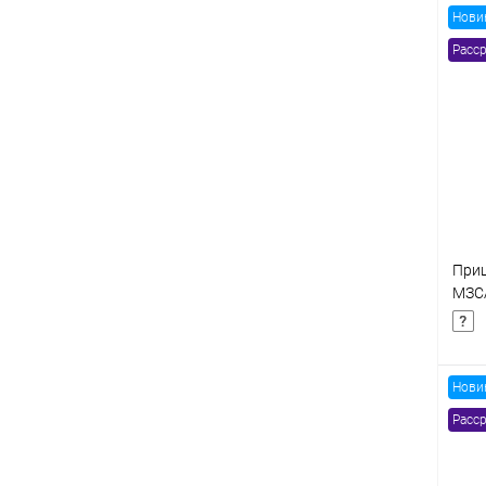
Нови
Расср
К
клик
В
Приц
МЗС
101
Нови
Расср
К