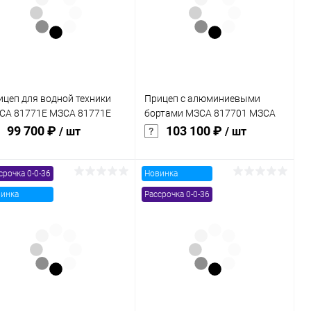
к
клик
В избранное
В наличии
В избранное
В наличии
ицеп для водной техники
Прицеп с алюминиевыми
СА 81771E МЗСА 81771E
бортами МЗСА 817701 МЗСА
3
817701 032
99 700 ₽
103 100 ₽
/ шт
/ шт
срочка 0-0-36
Новинка
В корзину
В корзину
инка
Рассрочка 0-0-36
Купить в 1
Сравнение
Купить в 1
Сравнение
к
клик
В избранное
В наличии
В избранное
В наличии