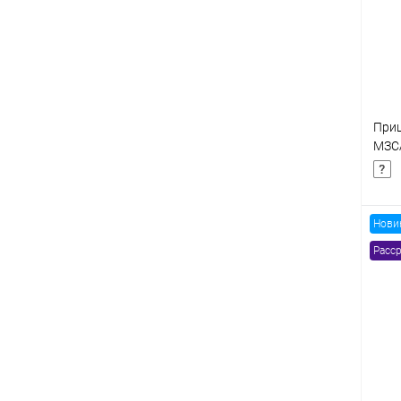
клик
В
Приц
МЗС
103
Нови
Расср
К
клик
В