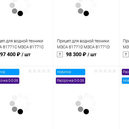
клик
кли
 избранное
В наличии
В избранное
В наличии
еп для водной техники
Прицеп для водной техники
Пр
А 81771C МЗСА 81771C
МЗСА 81771D МЗСА 81771D
МЗ
103
10
97 400 ₽
98 300 ₽
/ шт
/ шт
нка
Новинка
Рас
В корзину
В корзину
очка 0-0-36
Рассрочка 0-0-36
Нов
упить в 1
Сравнение
Купить в 1
Сравнение
клик
кли
 избранное
В наличии
В избранное
В наличии