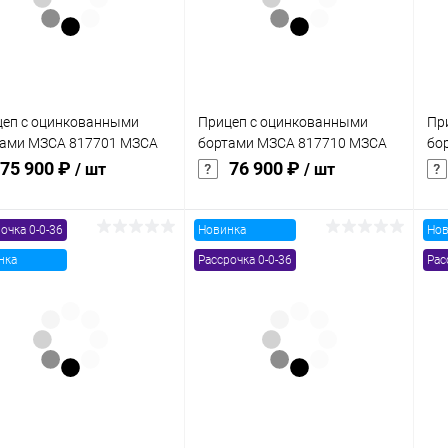
 избранное
В наличии
В избранное
В наличии
еп с оцинкованными
Прицеп с оцинкованными
Пр
тами МЗСА 817701 МЗСА
бортами МЗСА 817710 МЗСА
бо
01 022
817710 024
81
75 900 ₽
76 900 ₽
/ шт
/ шт
очка 0-0-36
Новинка
Нов
В корзину
В корзину
нка
Рассрочка 0-0-36
Рас
упить в 1
Сравнение
Купить в 1
Сравнение
клик
кли
 избранное
В наличии
В избранное
В наличии