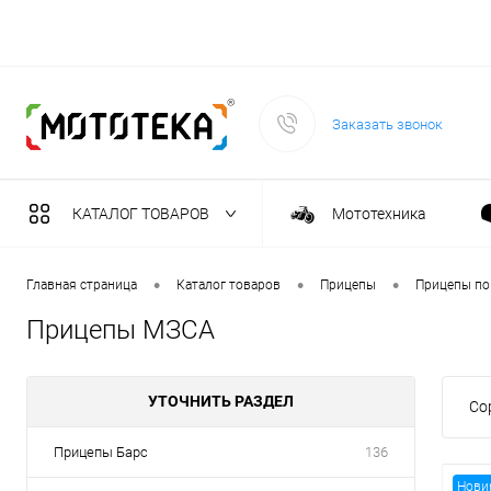
Заказать звонок
КАТАЛОГ ТОВАРОВ
Мототехника
Садовая техника
•
•
•
Главная страница
Каталог товаров
Прицепы
Прицепы по
Прицепы МЗСА
Масла и тех. жидкост
УТОЧНИТЬ РАЗДЕЛ
Со
Инструмент
Прицепы Барс
136
Сварочное оборудова
Нови