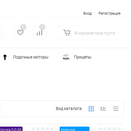
Вход
Регистрация
0
0
В корзине
пока
пусто
Лодочные моторы
Прицепы
Электротранспорт
Всё для туризма
ка
Водоснабжение и полив
Вид каталога:
лки
РАСПРОДАЖА
Строительство и ремонт
срочка 0-0-36
Новинка