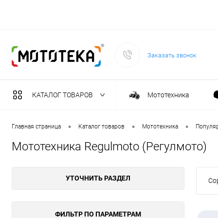
Заказать звонок
КАТАЛОГ ТОВАРОВ
Мототехника
Садовая техника
•
•
•
Главная страница
Каталог товаров
Мототехника
Популя
Мототехника Regulmoto (Регулмото)
Масла и тех. жидкост
УТОЧНИТЬ РАЗДЕЛ
Со
Инструмент
Сварочное оборудова
ФИЛЬТР ПО ПАРАМЕТРАМ