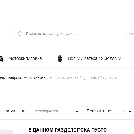
Мотоэкипировка
Лодки / Катера / SUP доски
Спортивные товары / Велосипеды / Самокаты
•
рные запросы мототехника
Мототехника Regulmoto (Регулмото)
и
Генераторы и электростанции
Электрони
ртировать по:
Показать по:
популярности
30
Климатическая техника
Принадлежности для рыба
В ДАННОМ РАЗДЕЛЕ ПОКА ПУСТО
ние
Силовая техника
Станки