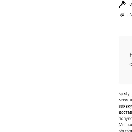
С
А
С
<p sty
можете
заявку
достав
популя
Мы пре
<br><br