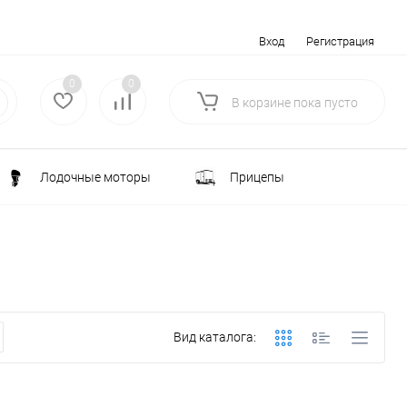
Вход
Регистрация
0
0
В корзине
пока
пусто
Лодочные моторы
Прицепы
Электротранспорт
Всё для туризма
ка
Водоснабжение и полив
Вид каталога:
лки
РАСПРОДАЖА
Строительство и ремонт