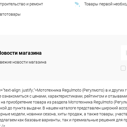
троительство и ремонт
Товары первой необх
втотовары
Новости магазина
вежие новости магазина
le="text-align: justify;">Мототехника Regulmoto (Регулмото) в и дру
 ознакомиться с ценами, характеристиками, рейтингом и отзывами 
 на приобретение товара из раздела Мототехника Regulmoto (Регул
кой до пункта выдачи. В нашем каталоге представлен широкий асс
рные модели, новинки сезона, хиты продаж, а также товары, участв
длагаем как базовые варианты, так и премиальные решения для пр
 />