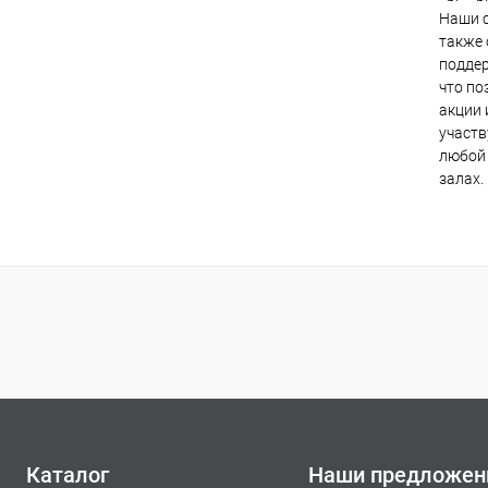
Наши с
также 
поддер
что по
акции 
участв
любой 
залах.
Каталог
Наши предложен