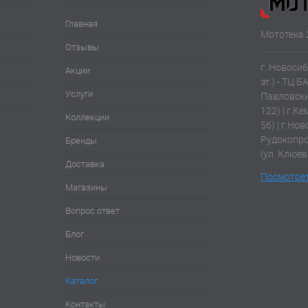
Главная
Мототека 
Отзывы
г. Новосиб
Акции
эт.) - ТЦ Б
Услуги
Павловски
122) | г.К
Коллекции
56) | г.Нов
Рудокопров
Бренды
(ул. Клюев
Доставка
Посмотрет
Магазины
Вопрос ответ
Блог
Новости
Каталог
Контакты