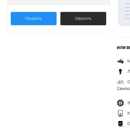
Товары первой необх
Показать
Сбросить
ИЛИ В
М
Л
С
Самок
Э
К
С