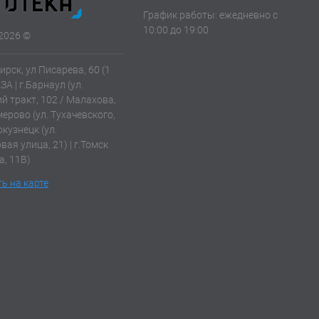
График работы: ежедневно с
10:00 до 19:00
2026 ©
ирск, ул Писарева, 60 (1
АЗА | г.Барнаул (ул.
й тракт, 102 / Малахова,
емерово (ул. Тухачевского,
окузнецк (ул.
ая улица, 21) | г.Томск
а, 11В)
ь на карте