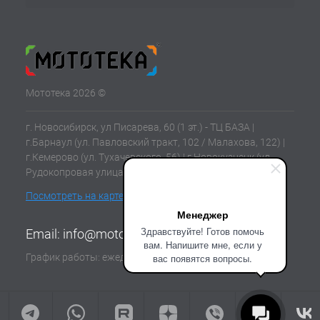
Мототека 2026 ©
г. Новосибирск, ул Писарева, 60 (1 эт.) - ТЦ БАЗА |
г.Барнаул (ул. Павловский тракт, 102 / Малахова, 122) |
г.Кемерово (ул. Тухачевского, 56) | г.Новокузнецк (ул.
Рудокопровая улица, 21) | г.Томск (ул. Клюева, 11В)
Посмотреть на карте
Менеджер
Здравствуйте! Готов помочь
Email:
info@mototeka.su
вам. Напишите мне, если у
График работы: ежедневно с 10:00 до 19:00
вас появятся вопросы.