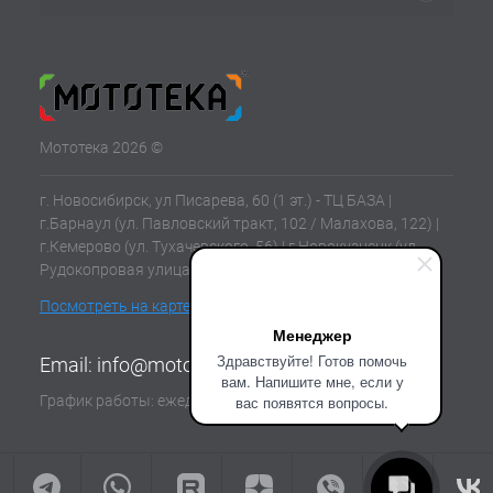
Мототека 2026 ©
г. Новосибирск, ул Писарева, 60 (1 эт.) - ТЦ БАЗА |
г.Барнаул (ул. Павловский тракт, 102 / Малахова, 122) |
г.Кемерово (ул. Тухачевского, 56) | г.Новокузнецк (ул.
Рудокопровая улица, 21) | г.Томск (ул. Клюева, 11В)
Посмотреть на карте
Менеджер
Здравствуйте! Готов помочь
Email:
info@mototeka.su
вам. Напишите мне, если у
График работы: ежедневно с 10:00 до 19:00
вас появятся вопросы.