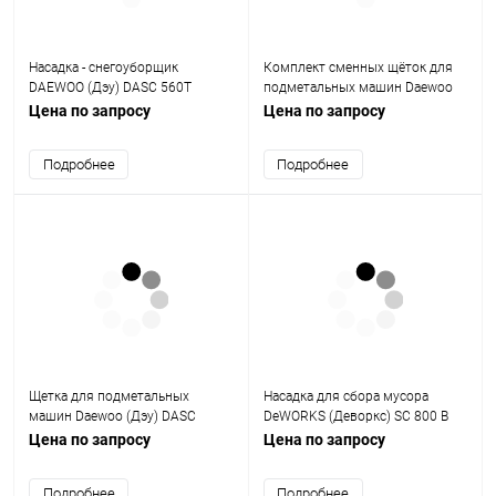
Насадка - снегоуборщик
Комплект сменных щёток для
DAEWOO (Дэу) DASC 560T
подметальных машин Daewoo
(Дэу) DASC 100
Цена по запросу
Цена по запросу
Подробнее
Подробнее
Щетка для подметальных
Насадка для сбора мусора
машин Daewoo (Дэу) DASC
DeWORKS (Деворкс) SC 800 B
Brush 100
Цена по запросу
Цена по запросу
Подробнее
Подробнее