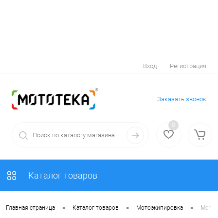
Вход
Регистрация
Заказать звонок
0
Каталог товаров
•
•
•
Главная страница
Каталог товаров
Мотоэкипировка
Мотоп