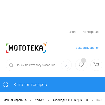
Вход
Регистрация
Заказать звонок
0
Каталог товаров
•
•
•
Главная страница
Услуги
Аэролодки ТОРНАДОАЭРО
Компле