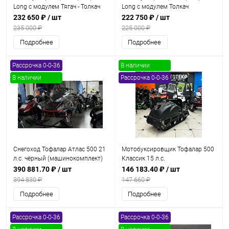
Long с модулем Тягач - Толкач
Long с модулем Толкач
стандарт. 20 л.с.. с реверсом. с
стандарт. 20 л.с.. с реверсом. с
232 650 ₽
/ шт
222 750 ₽
/ шт
электростартером. с
электростартером. с
235 000 ₽
225 000 ₽
подогревом. катковая
подогревом. катковая
Подробнее
Подробнее
Рассрочка 0-0-36
В наличии
В наличии
Рассрочка 0-0-36
Снегоход Тофалар Атлас 500 21
Мотобуксировщик Тофалар 500
л.с. чёрный (машинокомплект)
Классик 15 л.с.
390 881.70 ₽
/ шт
146 183.40 ₽
/ шт
394 830 ₽
147 660 ₽
Подробнее
Подробнее
Рассрочка 0-0-36
Рассрочка 0-0-36