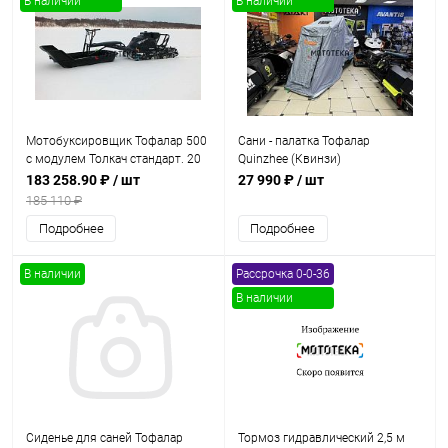
В наличии
В наличии
Мотобуксировщик Тофалар 500
Сани - палатка Тофалар
с модулем Толкач стандарт. 20
Quinzhee (Квинзи)
л.с.. катковая
183 258.90 ₽
/ шт
27 990 ₽
/ шт
185 110 ₽
Подробнее
Подробнее
В наличии
Рассрочка 0-0-36
В наличии
Сиденье для саней Тофалар
Тормоз гидравлический 2,5 м