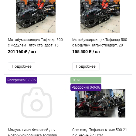
Мотобуксировщик Тофалар 500
Мотобуксировщик Тофалар 500
с модулем Тягач стандарт. 15
с модулем Тягач стандарт. 20
л.с.. с реверсом. катковая
л.с.. катковая
201 160 ₽
/ шт
155 500 ₽
/ шт
Подробнее
Подробнее
Рассрочка 0-0-36
ПСМ
Рассрочка 0-0-36
Модуль тягач без саней для
Снегоход Тофалар Атлас 500 21
мотобуксировщика Тофалар
л.с. чёрный с ПСМ