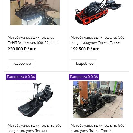
Мотобуксировщик Тофалар
Мотобуксировщик Тофалар 500
ТУНДРА Классик 600, 20 л.с.., с
Long с модулем Тягач - Толкач
реверсом, с электростартером,
стандарт. 20 л.с.. с
230 000 ₽
/ шт
199 500 ₽
/ шт
с подогревом, катковая
электростартером. с
подогревом. катковая
Подробнее
Подробнее
Рассрочка 0-0-36
Рассрочка 0-0-36
Мотобуксировщик Тофалар 500
Мотобуксировщик Тофалар 500
Long с модулем Толкач
с модулем Тягач - Толкач