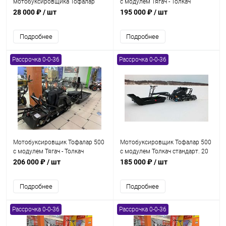
мотобуксировщика Тофалар
с модулем Тягач - Толкач
стандарт. 20 л.с.. с реверсом. с
28 000 ₽
/ шт
195 000 ₽
/ шт
электростартером. катковая
Подробнее
Подробнее
Рассрочка 0-0-36
Рассрочка 0-0-36
Мотобуксировщик Тофалар 500
Мотобуксировщик Тофалар 500
с модулем Тягач - Толкач
с модулем Толкач стандарт. 20
стандарт. 20 л.с.. с реверсом.
л.с.. с реверсом. катковая
206 000 ₽
/ шт
185 000 ₽
/ шт
катковая
Подробнее
Подробнее
Рассрочка 0-0-36
Рассрочка 0-0-36