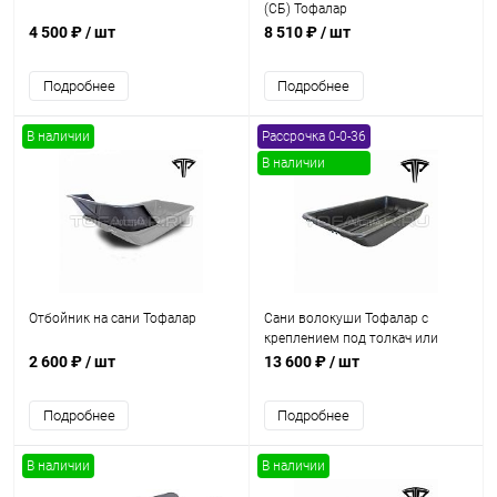
(СБ) Тофалар
4 500 ₽
/ шт
8 510 ₽
/ шт
Подробнее
Подробнее
В наличии
Рассрочка 0-0-36
В наличии
Отбойник на сани Тофалар
Сани волокуши Тофалар с
креплением под толкач или
тягач (1560*740*230)
2 600 ₽
/ шт
13 600 ₽
/ шт
Подробнее
Подробнее
В наличии
В наличии