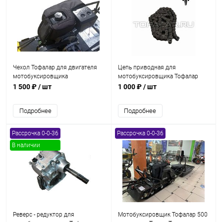
Чехол Тофалар для двигателя
Цепь приводная для
мотобуксировщика
мотобуксировщика Тофалар
500 стандарт (76 звеньев)
1 500 ₽
/ шт
1 000 ₽
/ шт
Подробнее
Подробнее
Рассрочка 0-0-36
Рассрочка 0-0-36
В наличии
Реверс - редуктор для
Мотобуксировщик Тофалар 500