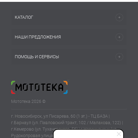
КАТАЛОГ
НАШИ ПРЕДЛОЖЕНИЯ
ПОМОЩЬ И СЕРВИСЫ
Мототека 2026 ©
г. Новосибирск, ул Писарева, 60 (1 эт.) - ТЦ БАЗА |
г.Барнаул (ул. Павловский тракт, 102 / Малахова, 122) |
г.Кемерово (ул. Тухачевского, 56) | г.Новокузнецк (ул.
Рудокопровая улица, 21) | г.Томск (ул. Клюева, 11В)