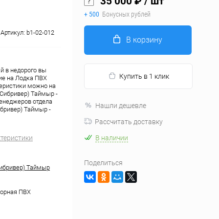
35 000 ₽
/ шт
+ 500
Бонусных рублей
Артикул:
b1-02-012
В корзину
й в недорого вы
Купить в 1 клик
ие на Лодка ПВХ
теристики можно на
(Сибривер) Таймыр -
менеджеров отдела
Нашли дешевле
ибривер) Таймыр -
Рассчитать доставку
ктеристики
В наличии
Поделиться
(Сибривер) Таймыр
орная ПВХ