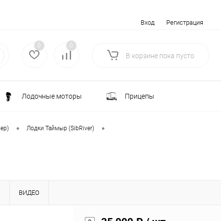
Вход
Регистрация
0
0
В корзине
пока
пусто
Лодочные моторы
Прицепы
Электротранспорт
Всё для туризма
•
•
вер)
Лодки Таймыр (SibRiver)
ка
Водоснабжение и полив
лки
РАСПРОДАЖА
Ы
ВИДЕО
Строительство и ремонт