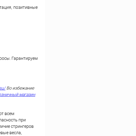
тация, позитивные
просы. Гарантируем
su/
Во избежание
озничный магазин
ют всем
пасность при
личие стрингеров
вые весла,