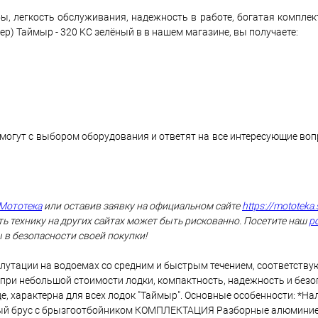
ы, легкость обслуживания, надежность в работе, богатая комплек
р) Таймыр - 320 KС зелёный в в нашем магазине, вы получаете:
могут с выбором оборудования и ответят на все интересующие во
Мототека
или оставив заявку на официальном сайте
https://mototeka.
ь технику на других сайтах может быть рискованно. Посетите наш
р
 в безопасности своей покупки!
плутации на водоемах со средним и быстрым течением, соответству
ри небольшой стоимости лодки, компактность, надежность и безо
е, характерна для всех лодок "Таймыр". Основные особенности: *На
ьный брус с брызгоотбойником КОМПЛЕКТАЦИЯ Разборные алюминие