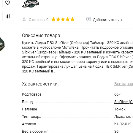
одимости
Запчасти
Автотовары
Отзывов: 0
Добавить отзыв
Описание товара:
Купить Лодка ПВХ SibRiver (Сибривер) Таймыр - 320 KС зелёны
можете в мотосалоне Мототека. Прочитать подробное описан
SibRiver (Сибривер) Таймыр - 320 KС зелёный и изучить харак
детальной странице. Оформить заявку на Лодка ПВХ SibRiver 
320 KС зелёный в вы можете через корзину или с помощью 
продаж. Гарантирована лучшая цена на Лодка ПВХ SibRiver (С
320 KС зелёный в .
Характеристики:
Все хара
Код товара
667
Бренд
SibRiver 
Наличие
Томск
Тип товара
Лодка мот
Артикул
b1-02-012
Вес в сборе, кг
36