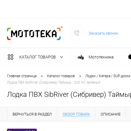
Заказать звонок
КАТАЛОГ ТОВАРОВ
Мототехника
Садовая техника
•
•
Главная страница
Каталог товаров
Лодки / Катера / SUP доски
Лодка ПВХ SibRiver (Сибривер) Таймыр - 320 KС зелёный
Масла и тех. жидкост
Лодка ПВХ SibRiver (Сибривер) Таймы
Инструмент
ВЕРНУТЬСЯ В РАЗДЕЛ
ОБЗОР ТОВАРА
ОПИСАНИЕ
Сварочное оборудова