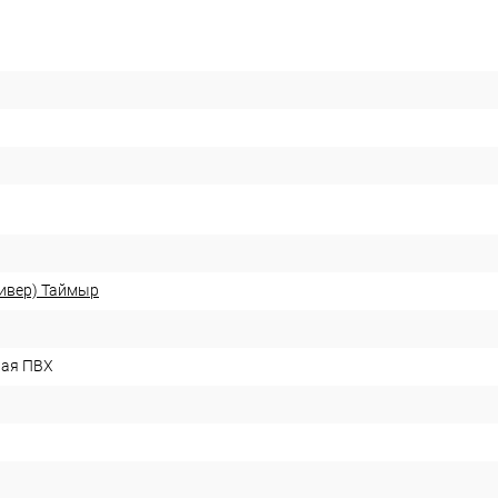
ривер) Таймыр
ная ПВХ