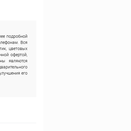
лее подробной
елефонам. Вся
тик, цветовых
чной офертой,
ены являются
дварительного
улучшения его