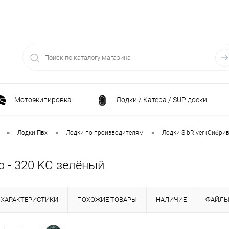
Мотоэкипировка
Лодки / Катера / SUP доски
Спортивные товары / Велосипеды / Самокаты
•
•
•
Лодки Пвх
Лодки по производителям
Лодки SibRiver (Сибри
и
Генераторы и электростанции
Электрони
р - 320 KС зелёный
Климатическая техника
Принадлежности для рыба
ХАРАКТЕРИСТИКИ
ПОХОЖИЕ ТОВАРЫ
НАЛИЧИЕ
ФАЙЛ
ние
Силовая техника
Станки